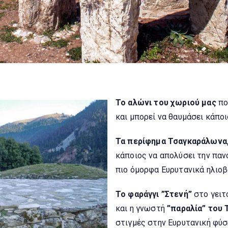
Το αλώνι του χωριού μας
πο
και μπορεί να θαυμάσει κάποι
Τα περίφημα Τσαγκαράλωνα
κάποιος να απολύσει την πανο
πιο όμορφα Ευρυτανικά ηλιο
Το φαράγγι ”Στενή”
στο γειτ
και η γνωστή
”παραλία” του 
στιγμές στην Ευρυτανική φύσ