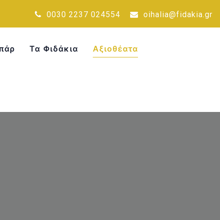
0030 2237 024554
oihalia@fidakia.gr
πάρ
Τα Φιδάκια
Αξιοθέατα