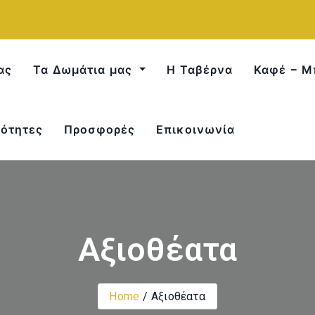
ας
Τα Δωμάτια μας
Η Ταβέρνα
Καφέ – Μ
ότητες
Προσφορές
Επικοινωνία
Αξιοθέατα
Home
Αξιοθέατα