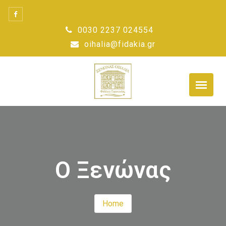
Skip
to
0030 2237 024554
content
oihalia@fidakia.gr
Ο Ξενώνας
Home