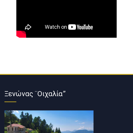
Ξενώνας ¨Οιχαλία”