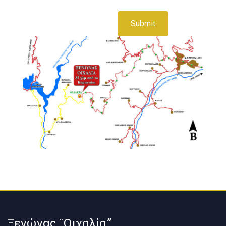
Ξενώνας ¨Οιχαλία”