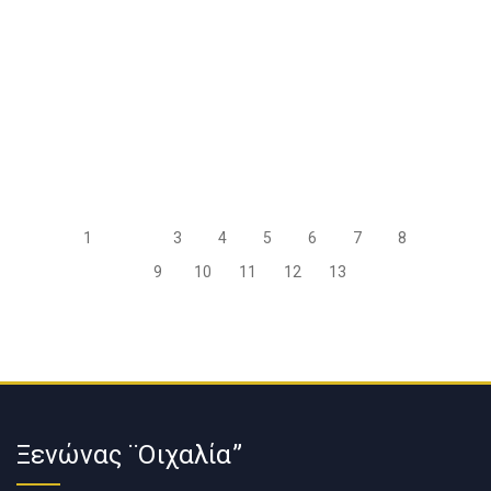
1
2
3
4
5
6
7
8
9
10
11
12
13
Ξενώνας ¨Οιχαλία”