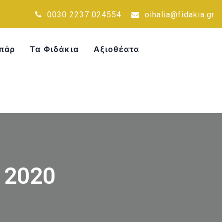
0030 2237 024554
oihalia@fidakia.gr
πάρ
Τα Φιδάκια
Αξιοθέατα
, 2020