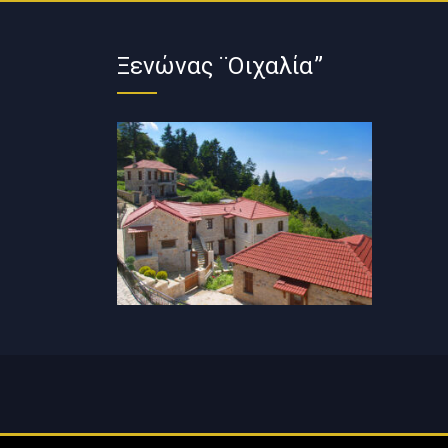
Ξενώνας ¨Οιχαλία”