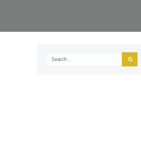
Search
Sea
for: