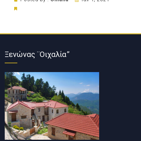
Ξενώνας ¨Οιχαλία”