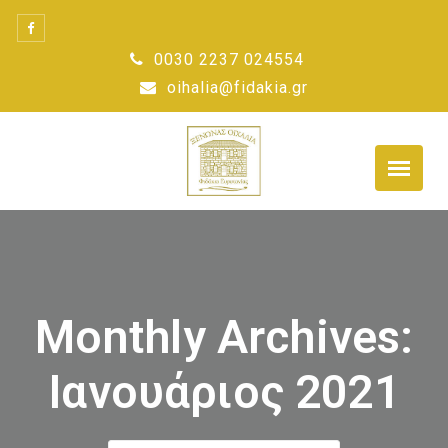
Skip
to
0030 2237 024554
content
oihalia@fidakia.gr
Monthly Archives:
Ιανουάριος 2021