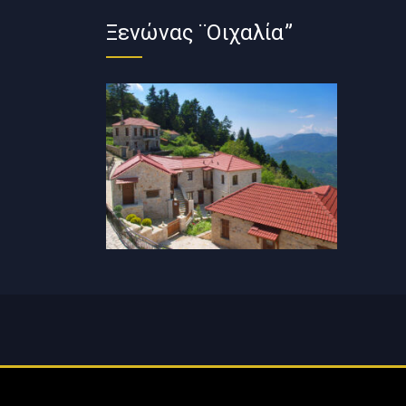
Ξενώνας ¨Οιχαλία”