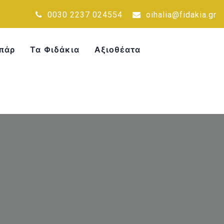
0030 2237 024554
oihalia@fidakia.gr
πάρ
Τα Φιδάκια
Αξιοθέατα