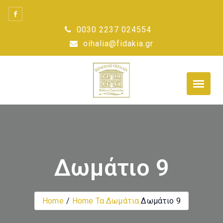
Skip
to
0030 2237 024554
content
oihalia@fidakia.gr
Δωμάτιο 9
Home
Home
Τα Δωμάτια
Δωμάτιο 9